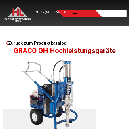
Tel. +49 (0)9123 9686-0
Zurück zum Produktkatalog
GRACO GH Hochleistungsgeräte