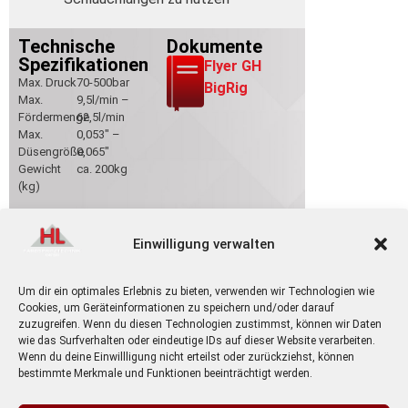
Technische
Dokumente
Spezifikationen
Flyer GH
Max. Druck
70-500bar
BigRig
Max.
9,5l/min –
Fördermenge
62,5l/min
Max.
0,053″ –
Düsengröße
0,065″
Gewicht
ca. 200kg
(kg)
Einwilligung verwalten
Um dir ein optimales Erlebnis zu bieten, verwenden wir Technologien wie
HL Farbspritztechnik GmbH
Cookies, um Geräteinformationen zu speichern und/oder darauf
Am Winkelsteig 6
zuzugreifen. Wenn du diesen Technologien zustimmst, können wir Daten
wie das Surfverhalten oder eindeutige IDs auf dieser Website verarbeiten.
91207 Lauf-Wetzendorf
Wenn du deine Einwillligung nicht erteilst oder zurückziehst, können
bestimmte Merkmale und Funktionen beeinträchtigt werden.
Impressum